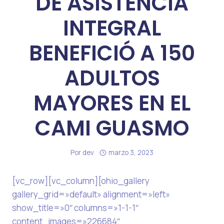
DE ASISTENCIA
INTEGRAL
BENEFICIÓ A 150
ADULTOS
MAYORES EN EL
CAMI GUASMO
Por
dev
marzo 3, 2023
[vc_row][vc_column][ohio_gallery
gallery_grid=»default» alignment=»left»
show_title=»0″ columns=»1-1-1″
content_images=»226684″