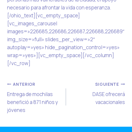
necesario para afrontar la vida con esperanza.
[/ohio_text][vc_empty_space]
[vc_images_carousel
images=»226685,226686,226687,226688,226689″
img_size=»full» slides_per_view=»2″
autoplay=»yes» hide_pagination_control=»yes»
wrap=»yes»][vc_empty_space][/vc_column]
[/vc_row]
Navegación
ANTERIOR
SIGUIENTE
Entrega de mochilas
DASE ofrecerá
de
benefició a 871 niños y
vacacionales
jóvenes
entradas